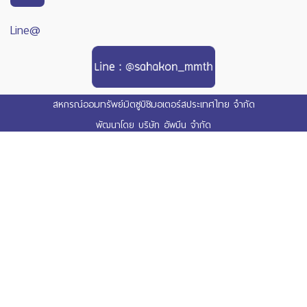
Line@
สหกรณ์ออมทรัพย์มิตซูบิชิมอเตอร์สประเทศไทย จำกัด
พัฒนาโดย
บริษัท อัพบีน จำกัด