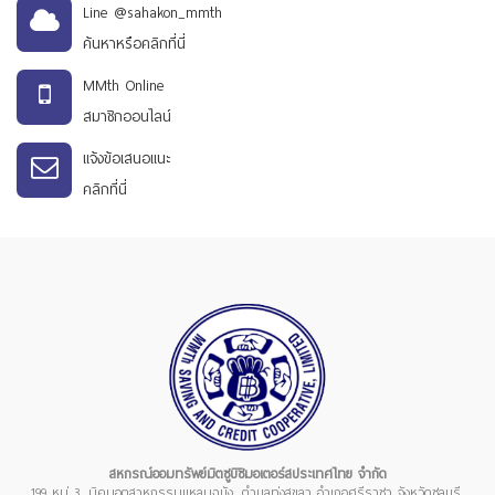
Line @sahakon_mmth
ค้นหาหรือคลิกที่นี่
MMth Online
สมาชิกออนไลน์
แจ้งข้อเสนอแนะ
คลิกที่นี่
สหกรณ์ออมทรัพย์มิตซูบิชิมอเตอร์สประเทศไทย จำกัด
199 หมู่ 3, นิคมอุตสาหกรรมแหลมฉบัง, ตำบลทุ่งสุขลา อำเภอศรีราชา จังหวัดชลบุรี,