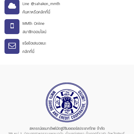
Line @sahakon_mmth
ค้นหาหรือคลิกที่นี่
MMth Online
สมาชิกออนไลน์
แจ้งข้อเสนอแนะ
คลิกที่นี่
สหกรณ์ออมทรัพย์มิตซูบิชิมอเตอร์สประเทศไทย จำกัด
199 หมู่ 3, นิคมอุตสาหกรรมแหลมฉบัง, ตำบลทุ่งสุขลา อำเภอศรีราชา จังหวัดชลบุรี,